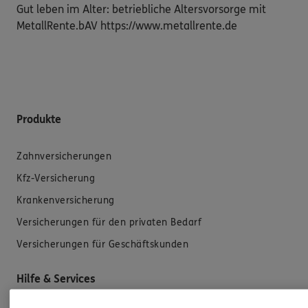
Gut leben im Alter: betriebliche Altersvorsorge mit
MetallRente.bAV https://www.metallrente.de
Produkte
Zahnversicherungen
Kfz-Versicherung
Krankenversicherung
Versicherungen für den privaten Bedarf
Versicherungen für Geschäftskunden
Hilfe & Services