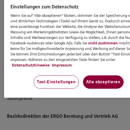
E-Mail schreiben
Einstellungen zum Datenschutz
Schaden melden
Wenn Sie auf "Alle akzeptieren" klicken, stimmen Sie der Speicherung 
und ähnlichen Technologien (Tools) auf Ihrem Gerät zu. Dadurch ermö
Erstkontaktinformationen
eine zuverlässige Funktion der Website, die Analyse der Websitenutzun
EU-Offenlegungsvereinbarung
Messung von Marketingaktivitäten sowie die Möglichkeit, Ihnen persona
Inhalte und Werbeanzeigen zur Verfügung zu stellen, z.B. durch die N
Datenverarbeitung
Facebook Audiences oder Google Ads. Falls Sie
nicht zustimmen
möchten
keine für Sie maßgeschneiderte Anpassung und Werbung auf dieser Se
Sie können Ihre Entscheidungen jederzeit über den Button "Tool-Eins
Das könnte Sie auch interessieren
anpassen. Näheres zu den eingesetzten Tools finden Sie unter
Datenschutzhinweise
Impressum
Unsere Agentur
Standorte
Tool-Einstellungen
Alle akzeptieren
Kooperationspartner
Jobangebote
Bezirksdirektion der ERGO Beratung und Vertrieb AG