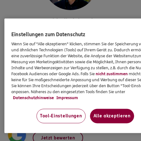
Bezirksdirektion
Chr.
Stauch & Kollegen
Einstellungen zum Datenschutz
Bezirksdirektion der ERGO
Wenn Sie auf "Alle akzeptieren" klicken, stimmen Sie der Speicherung 
Beratung und Vertrieb AG
und ähnlichen Technologien (Tools) auf Ihrem Gerät zu. Dadurch ermö
eine zuverlässige Funktion der Website, die Analyse der Websitenutzun
Tel:
0361 51883560
Messung von Marketingaktivitäten sowie die Möglichkeit, Ihnen persona
Inhalte und Werbeanzeigen zur Verfügung zu stellen, z.B. durch die N
Facebook Audiences oder Google Ads. Falls Sie
nicht zustimmen
möchten
KUNDENZUFRIEDENHEIT
keine für Sie maßgeschneiderte Anpassung und Werbung auf dieser Se
Bewerten Sie hier
Sie können Ihre Entscheidungen jederzeit über den Button "Tool-Eins
anpassen. Näheres zu den eingesetzten Tools finden Sie unter
So bewerten Kundinnen und Kunden ERGO Versicherung
Datenschutzhinweise
Impressum
Bezirksdirektion Chr. Stauch & Kollegen in Erfurt.
Tool-Einstellungen
Alle akzeptieren
Geben Sie hier gerne Ihre Bewertung ab.
Jetzt bewerten