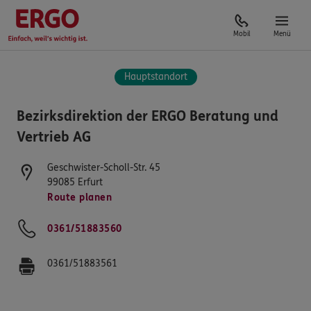
Mobil
Menü
Hauptstandort
Bezirksdirektion der ERGO Beratung und
Vertrieb AG
Geschwister-Scholl-Str. 45
99085
Erfurt
Route planen
0361/51883560
0361/51883561