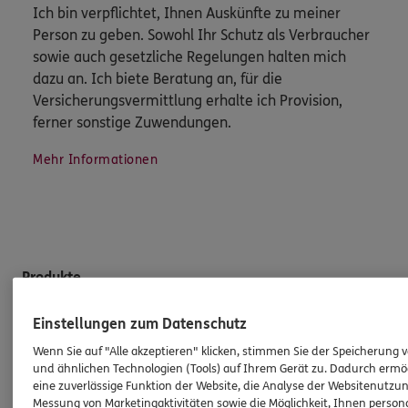
Ich bin verpflichtet, Ihnen Auskünfte zu meiner
Person zu geben. Sowohl Ihr Schutz als Verbraucher
sowie auch gesetzliche Regelungen halten mich
dazu an. Ich biete Beratung an, für die
Versicherungsvermittlung erhalte ich Provision,
ferner sonstige Zuwendungen.
Mehr Informationen
Produkte
Einstellungen zum Datenschutz
Zahnversicherungen
Wenn Sie auf "Alle akzeptieren" klicken, stimmen Sie der Speicherung 
Kfz-Versicherung
und ähnlichen Technologien (Tools) auf Ihrem Gerät zu. Dadurch ermö
Krankenversicherung
eine zuverlässige Funktion der Website, die Analyse der Websitenutzun
Messung von Marketingaktivitäten sowie die Möglichkeit, Ihnen persona