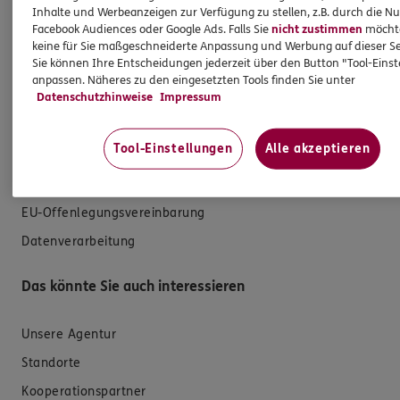
Versicherungen für den privaten Bedarf
Inhalte und Werbeanzeigen zur Verfügung zu stellen, z.B. durch die N
Facebook Audiences oder Google Ads. Falls Sie
nicht zustimmen
möchten
Versicherungen für Geschäftskunden
keine für Sie maßgeschneiderte Anpassung und Werbung auf dieser Se
Sie können Ihre Entscheidungen jederzeit über den Button "Tool-Eins
Hilfe & Services
anpassen. Näheres zu den eingesetzten Tools finden Sie unter
Datenschutzhinweise
Impressum
E-Mail schreiben
Tool-Einstellungen
Alle akzeptieren
Schaden melden
Erstkontaktinformationen
EU-Offenlegungsvereinbarung
Datenverarbeitung
Das könnte Sie auch interessieren
Unsere Agentur
Standorte
Kooperationspartner