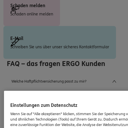
Schaden melden
Schaden online melden
E-Mail
Schreiben Sie uns über unser sicheres Kontaktformular
FAQ – das fragen ERGO Kunden
Welche Haftpflichtversicherung passt zu mir?
Jeder Mensch hat andere Bedürfnisse. Deshalb
Einstellungen zum Datenschutz
stellen Sie sich bei ERGO die Haftpflicht zusammen,
Wenn Sie auf "Alle akzeptieren" klicken, stimmen Sie der Speicherung 
die zu Ihnen passt:
und ähnlichen Technologien (Tools) auf Ihrem Gerät zu. Dadurch ermö
eine zuverlässige Funktion der Website, die Analyse der Websitenutzun