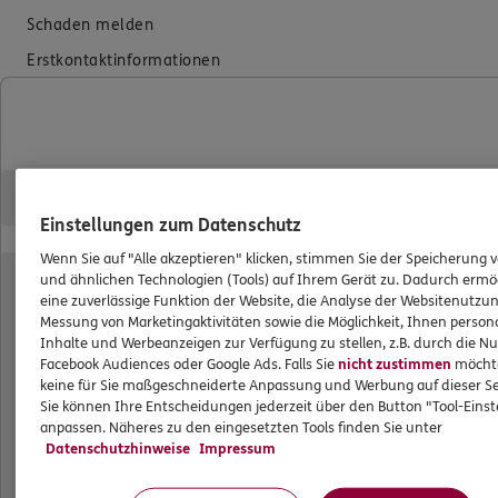
Schaden melden
Erstkontaktinformationen
EU-Offenlegungsvereinbarung
Datenverarbeitung
Das könnte Sie auch interessieren
Einstellungen zum Datenschutz
Unsere Agentur
Wenn Sie auf "Alle akzeptieren" klicken, stimmen Sie der Speicherung 
und ähnlichen Technologien (Tools) auf Ihrem Gerät zu. Dadurch ermö
Standorte
eine zuverlässige Funktion der Website, die Analyse der Websitenutzun
Kooperationspartner
Messung von Marketingaktivitäten sowie die Möglichkeit, Ihnen persona
Inhalte und Werbeanzeigen zur Verfügung zu stellen, z.B. durch die N
Jobangebote
Facebook Audiences oder Google Ads. Falls Sie
nicht zustimmen
möchten
keine für Sie maßgeschneiderte Anpassung und Werbung auf dieser Se
Sie können Ihre Entscheidungen jederzeit über den Button "Tool-Eins
Bezirksdirektion der ERGO Beratung und Vertrieb AG
anpassen. Näheres zu den eingesetzten Tools finden Sie unter
Datenschutzhinweise
Impressum
Bezirksdirektion