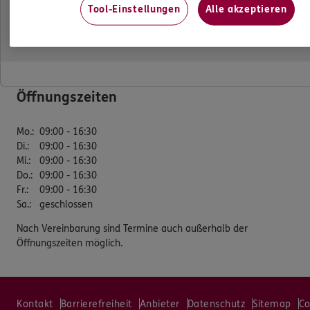
Tool-Einstellungen
Alle akzeptieren
Geschwister-Scholl-Str. 45
99085 Erfurt
Tel:
0361/51883560
Fax:
0361/51883561
Öffnungszeiten
Mo.
:
09:00 - 16:30
Di.
:
09:00 - 16:30
Mi.
:
09:00 - 16:30
Do.
:
09:00 - 16:30
Fr.
:
09:00 - 16:30
Sa.
:
geschlossen
Nach Vereinbarung sind Termine auch außerhalb der
Öffnungszeiten möglich.
Kontakt
Barrierefreiheit
Anbieter
Datenschutz
Sitemap
Co