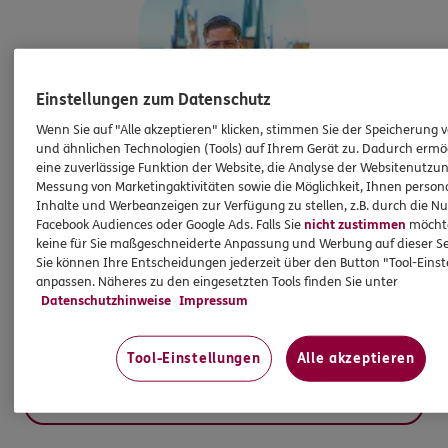
Einstellungen zum Datenschutz
Wenn Sie auf "Alle akzeptieren" klicken, stimmen Sie der Speicherung 
und ähnlichen Technologien (Tools) auf Ihrem Gerät zu. Dadurch ermö
Christopher
Stauch
eine zuverlässige Funktion der Website, die Analyse der Websitenutzun
Agenturinhaber
Messung von Marketingaktivitäten sowie die Möglichkeit, Ihnen persona
Inhalte und Werbeanzeigen zur Verfügung zu stellen, z.B. durch die N
Facebook Audiences oder Google Ads. Falls Sie
nicht zustimmen
möchten
keine für Sie maßgeschneiderte Anpassung und Werbung auf dieser Se
Tel:
0361/ 51883560
Sie können Ihre Entscheidungen jederzeit über den Button "Tool-Eins
anpassen. Näheres zu den eingesetzten Tools finden Sie unter
christopher.stauch@ergo.de
Datenschutzhinweise
Impressum
Tool-Einstellungen
Alle akzeptieren
Mehr