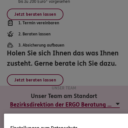
bis zu 200 Euro
vorgesehen
Jetzt beraten lassen
1. Termin vereinbaren
2. Beraten lassen
3. Absicherung aufbauen
Holen Sie sich Ihnen das was Ihnen
zusteht. Gerne berate ich Sie dazu.
Jetzt beraten lassen
UNSER TEAM
Unser Team am Standort