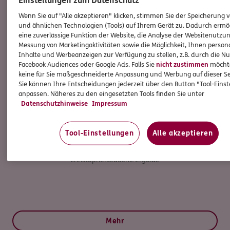
Einstellungen zum Datenschutz
Wenn Sie auf "Alle akzeptieren" klicken, stimmen Sie der Speicherung 
und ähnlichen Technologien (Tools) auf Ihrem Gerät zu. Dadurch ermö
eine zuverlässige Funktion der Website, die Analyse der Websitenutzun
Messung von Marketingaktivitäten sowie die Möglichkeit, Ihnen persona
Inhalte und Werbeanzeigen zur Verfügung zu stellen, z.B. durch die N
Facebook Audiences oder Google Ads. Falls Sie
nicht zustimmen
möchten
keine für Sie maßgeschneiderte Anpassung und Werbung auf dieser Se
Sie können Ihre Entscheidungen jederzeit über den Button "Tool-Eins
Christopher
Stauch
anpassen. Näheres zu den eingesetzten Tools finden Sie unter
Datenschutzhinweise
Impressum
Agenturinhaber
Tool-Einstellungen
Alle akzeptieren
Tel:
0361/ 51883560
christopher.stauch@ergo.de
Mehr