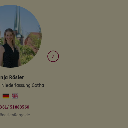
nja
Rösler
r Niederlassung Gotha
361/ 51883560
.Roesler@ergo.de