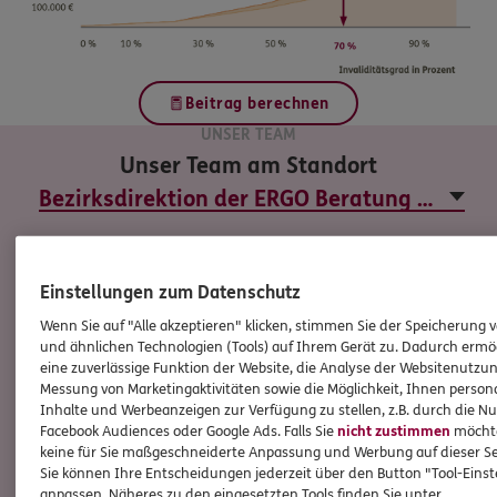
Beitrag berechnen
UNSER TEAM
Unser Team am Standort
Einstellungen zum Datenschutz
Wenn Sie auf "Alle akzeptieren" klicken, stimmen Sie der Speicherung 
und ähnlichen Technologien (Tools) auf Ihrem Gerät zu. Dadurch ermö
eine zuverlässige Funktion der Website, die Analyse der Websitenutzun
Messung von Marketingaktivitäten sowie die Möglichkeit, Ihnen persona
Inhalte und Werbeanzeigen zur Verfügung zu stellen, z.B. durch die N
Facebook Audiences oder Google Ads. Falls Sie
nicht zustimmen
möchten
keine für Sie maßgeschneiderte Anpassung und Werbung auf dieser Se
Sie können Ihre Entscheidungen jederzeit über den Button "Tool-Eins
Christopher
Stauch
anpassen. Näheres zu den eingesetzten Tools finden Sie unter