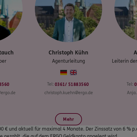
tauch
Christoph
Kühn
A
ber
Agenturleitung
Leiterin de
Tel:
Tel:
3560
0361/ 51883560
0
@ergo.de
christoph.kuehn@ergo.de
Anja
Mehr
€ und aktuell für maximal 4 Monate. Der Zinssatz von 6 % p.a.
e gezahlt, die auf dem ERGO Geldkonto angelegt wird.