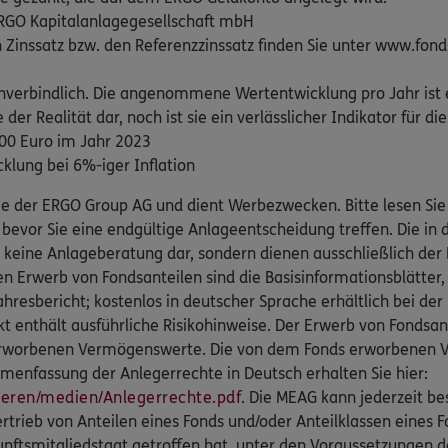
GO Kapitalanlagegesellschaft mbH
en Zinssatz bzw. den Referenzzinssatz finden Sie unter www.fo
unverbindlich. Die angenommene Wertentwicklung pro Jahr ist 
der Realität dar, noch ist sie ein verlässlicher Indikator für d
100 Euro im Jahr 2023
lung bei 6%-iger Inflation
ige der ERGO Group AG und dient Werbezwecken. Bitte lesen Si
 bevor Sie eine endgültige Anlageentscheidung treffen. Die in 
 keine Anlageberatung dar, sondern dienen ausschließlich der 
en Erwerb von Fondsanteilen sind die Basisinformationsblätter
jahresbericht; kostenlos in deutscher Sprache erhältlich bei d
t enthält ausführliche Risikohinweise. Der Erwerb von Fondsan
rworbenen Vermögenswerte. Die von dem Fonds erworbenen V
menfassung der Anlegerrechte in Deutsch erhalten Sie hier:
ren/medien/Anlegerrechte.pdf
. Die MEAG kann jederzeit be
ertrieb von Anteilen eines Fonds und/oder Anteilklassen eines
unftsmitgliedstaat getroffen hat, unter den Voraussetzungen des