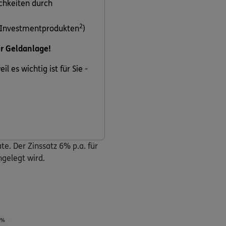
chkeiten durch
2
 Investmentprodukten
)
er Geldanlage!
l es wichtig ist für Sie -
e. Der Zinssatz 6% p.a. für
gelegt wird.