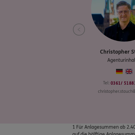
Christopher
S
Agenturinha
Tel:
0361/ 5188
christopher.stauch
1 Für Anlagesummen ab 2.400 
auf die hälftige Anlagesumm