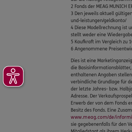
2 Fonds der MEAG MUNICH ER
3 Den jeweils aktuell gültig
und-leistungen/geldkonto/
4 Diese Modellrechnung ist 
stellt weder eine Wiedergabe 
5 Kaufkraft im Vergleich zu 
6 Angenommene Preisentwick
Dies ist eine Marketinganze
die Basisinformationsblätter,
enthaltenen Angaben stellen
verbindliche Grundlage für d
der letzte Jahres- bzw. Halb
Adresse. Der Verkaufsprospek
Erwerb der von dem Fonds e
Besitz des Fonds. Eine Zusam
www.meag.com/de/informie
sie gegebenenfalls für den V
Mitgliedstaat als ihrem Herk