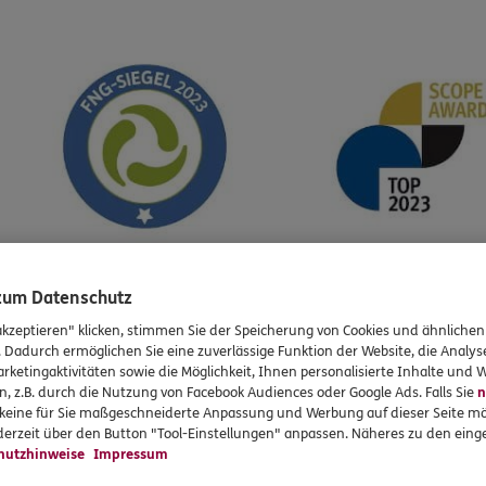
genheit sind kein verlässlicher Indikator für zukünftige Wert
 zum Datenschutz
 die Fondsgesellschaft; Scope für das Multi Asset-Team im F
akzeptieren" klicken, stimmen Sie der Speicherung von Cookies und ähnlichen
2
e Fonds MEAG FairReturn und MEAG Nachhaltigkeit.
. Dadurch ermöglichen Sie eine zuverlässige Funktion der Website, die Analy
rketingaktivitäten sowie die Möglichkeit, Ihnen personalisierte Inhalte und
n, z.B. durch die Nutzung von Facebook Audiences oder Google Ads. Falls Sie
n
r keine für Sie maßgeschneiderte Anpassung und Werbung auf dieser Seite mö
erzeit über den Button "Tool-Einstellungen" anpassen. Näheres zu den einge
hutzhinweise
Impressum