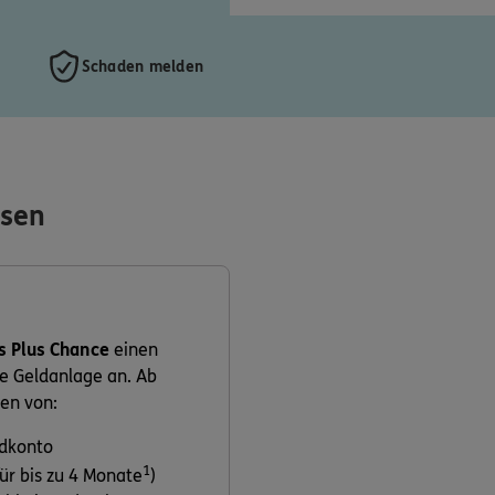
Schaden melden
nsen
s Plus Chance
einen
re Geldanlage an. Ab
en von:
ldkonto
1
r bis zu 4 Monate
)