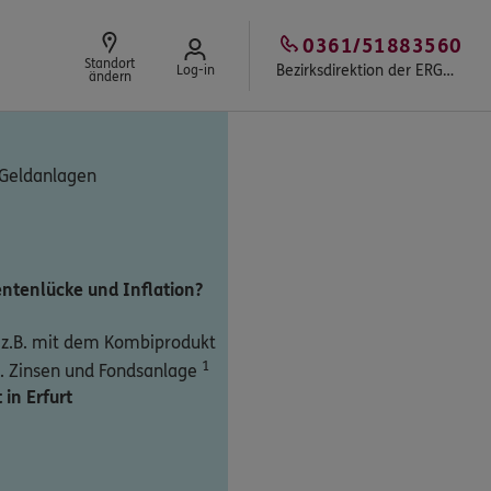
0361/51883560
Standort
Bezirksdirektion der ERGO Beratung und Vertrieb AG
Log-in
ändern
 Geldanlagen
ntenlücke und Inflation?
n
z.B. mit dem Kombiprodukt
1
. Zinsen und Fondsanlage
 in Erfurt