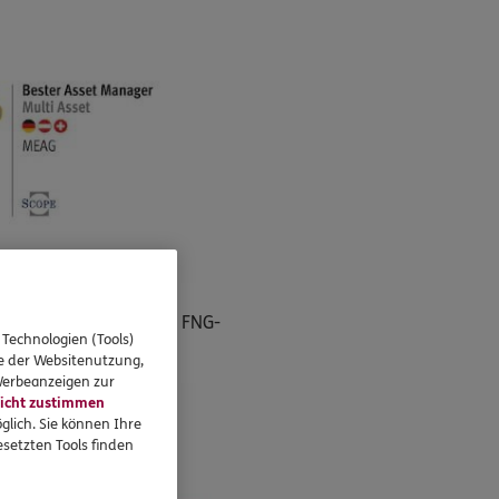
entwicklungen und
ondsmanagement und das FNG-
 Technologien (Tools)
se der Websitenutzung,
 Werbeanzeigen zur
icht zustimmen
glich. Sie können Ihre
setzten Tools finden